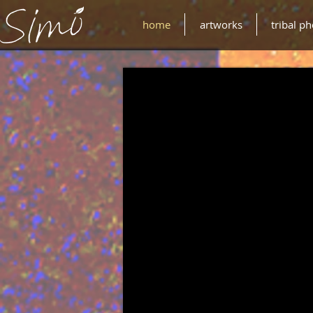
home
artworks
tribal p